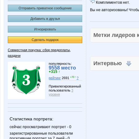
Комплиментов нет.
Отправить приватное сообщение
Вы не авторизованы! Чтоб
Добавить в друзья
Игнорировать
Метки лидеров
Сделать подарок
Совместная покупка: сбор предоплаты,
раздачи
Интервью
популярность:
9558 место
+315 ↑
+70 ↑
рейтинг
2691
?
Привилегированный
пользователь
3
уровня
Статистика портрета:
сейчас просматривают портрет - 0
зарегистрированные пользователи
посетившие портрет за 7 дней - 0